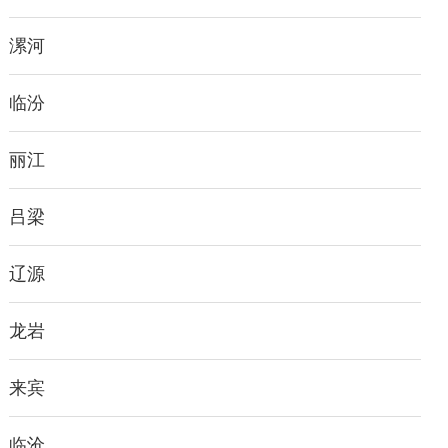
漯河
临汾
丽江
吕梁
辽源
龙岩
来宾
临沧