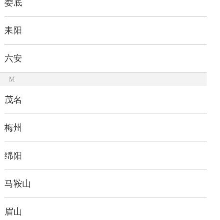
娄底
耒阳
六安
M
茂名
梅州
绵阳
马鞍山
眉山