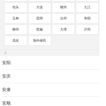
包头
大连
赣州
九江
玉林
昆明
台州
阜阳
柳州
恩施
大理
泸州
茂名
海外移民
A
安阳
安庆
安康
安顺