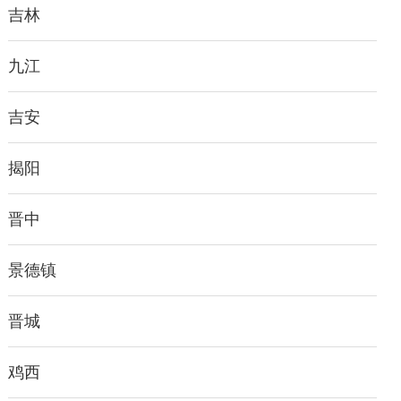
吉林
九江
吉安
揭阳
晋中
景德镇
晋城
鸡西