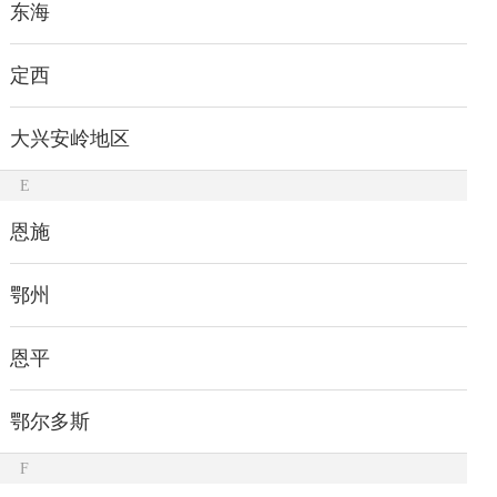
东海
定西
大兴安岭地区
E
恩施
鄂州
恩平
鄂尔多斯
F