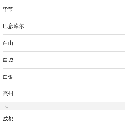
毕节
巴彦淖尔
白山
白城
白银
亳州
C
成都