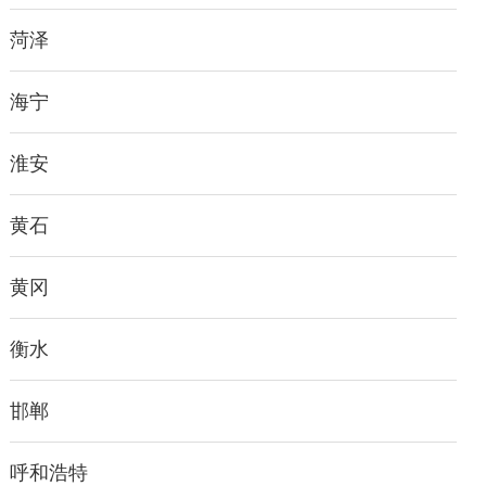
菏泽
海宁
淮安
黄石
黄冈
衡水
邯郸
呼和浩特