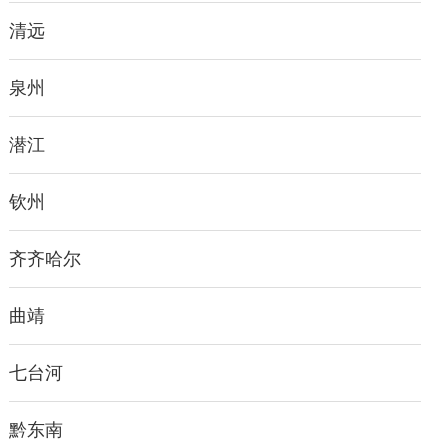
清远
泉州
潜江
钦州
齐齐哈尔
曲靖
七台河
黔东南