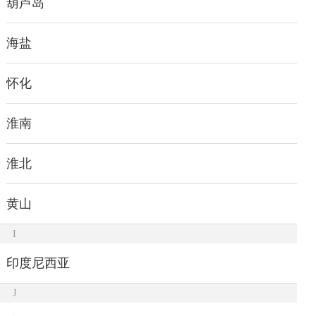
葫芦岛
海盐
怀化
淮南
淮北
黄山
I
印度尼西亚
J