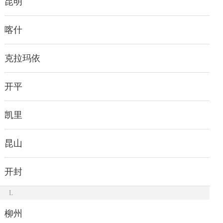
昆明
喀什
克拉玛依
开平
凯里
昆山
开封
L
柳州