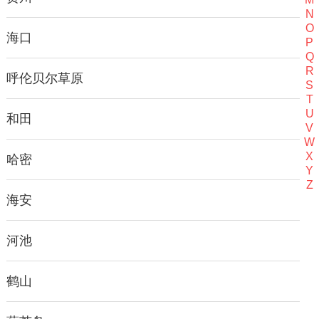
N
O
海口
P
Q
R
呼伦贝尔草原
S
T
U
和田
V
W
X
哈密
Y
Z
海安
河池
鹤山