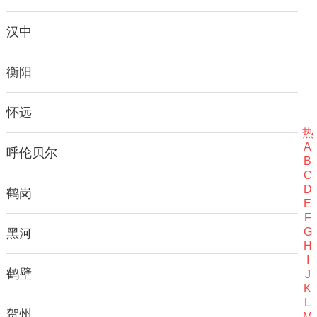
汉中
衡阳
怀远
热
A
呼伦贝尔
B
C
D
鹤岗
E
F
G
黑河
H
I
鹤壁
J
K
L
贺州
M