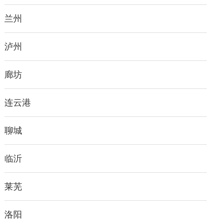
兰州
泸州
廊坊
连云港
聊城
临沂
莱芜
洛阳