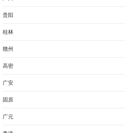
贵阳
桂林
赣州
高密
广安
固原
广元