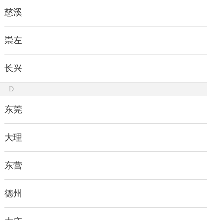
慈溪
崇左
长兴
D
东莞
大理
东营
德州