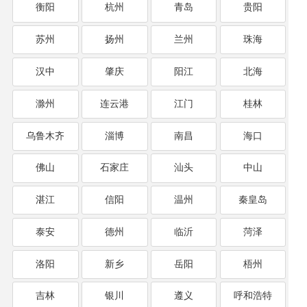
衡阳
杭州
青岛
贵阳
苏州
扬州
兰州
珠海
汉中
肇庆
阳江
北海
滁州
连云港
江门
桂林
乌鲁木齐
淄博
南昌
海口
佛山
石家庄
汕头
中山
湛江
信阳
温州
秦皇岛
泰安
德州
临沂
菏泽
洛阳
新乡
岳阳
梧州
吉林
银川
遵义
呼和浩特