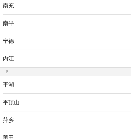
南充
南平
宁德
内江
P
平湖
平顶山
萍乡
莆田