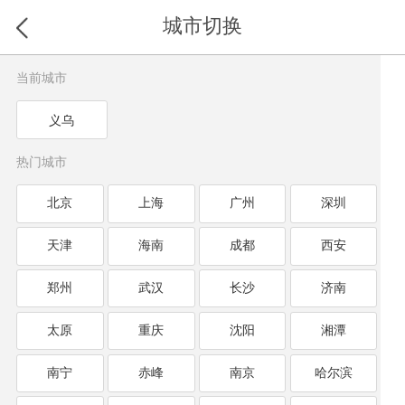
城市切换
当前城市
义乌
热门城市
北京
上海
广州
深圳
天津
海南
成都
西安
郑州
武汉
长沙
济南
太原
重庆
沈阳
湘潭
南宁
赤峰
南京
哈尔滨